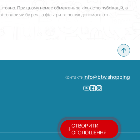
товно. При цьому немає обмежень за кількістю публікацій, а
і товари чи бу речі, а фільтри та пошук допомагають
 у Антрациті й прикріпити фотографії. Все зроблено
info@btw.shopping
Контакти
СТВОРИТИ
ОГОЛОШЕННЯ