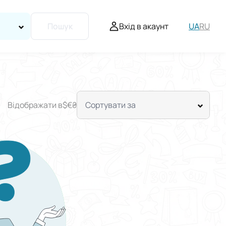
Вхід в акаунт
UA
RU
Пошук
Відображати в
$
€
₴
Сортувати за