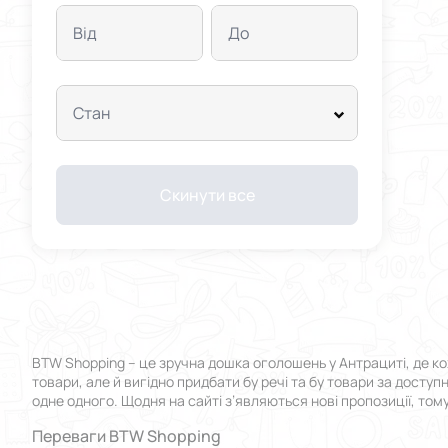
Від
До
Стан
Скинути все
BTW Shopping – це зручна дошка оголошень у Антрациті, де ко
товари, але й вигідно придбати бу речі та бу товари за досту
одне одного. Щодня на сайті з’являються нові пропозиції, том
Переваги BTW Shopping