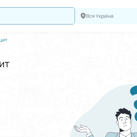
Вся Україна
цит
ит