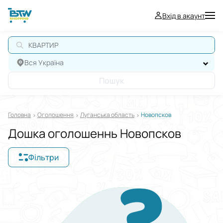
Вхід в акаунт
КВАРТИРА
Вся Україна
Пошук
Головна
Оголошення
Луганська область
Новопсков
Дошка оголошеннь Новопсков
Фільтри
Відображати в
$
€
₴
Сортувати за