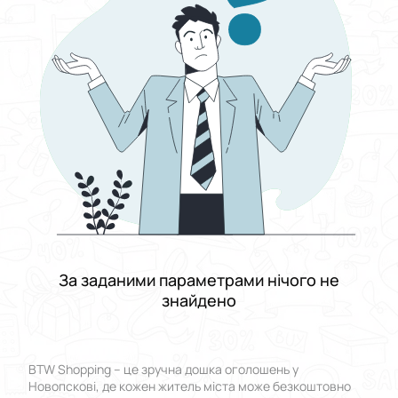
Виберіть групу категорій
Ціна
Від
До
Стан
Застосувати
Скинути все
За заданими параметрами нічого не
знайдено
BTW Shopping – це зручна дошка оголошень у
Новопскові, де кожен житель міста може безкоштовно