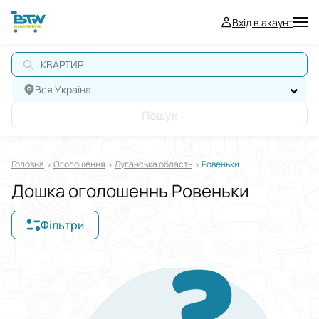
Вхід в акаунт
КВАРТИРА
Вся Україна
Пошук
Головна
Оголошення
Луганська область
Ровеньки
Дошка оголошеннь Ровеньки
Фільтри
Відображати в
$
€
₴
Сортувати за