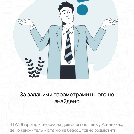
Виберіть групу категорій
Ціна
Від
До
Стан
Застосувати
Скинути все
За заданими параметрами нічого не
знайдено
BTW Shopping – це зручна дошка оголошень у Ровеньках,
де кожен житель міста може безкоштовно розмістити