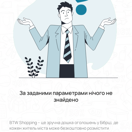
Виберіть групу категорій
Ціна
Від
До
Стан
Застосувати
Скинути все
За заданими параметрами нічого не
знайдено
BTW Shopping – це зручна дошка оголошень у Бібрці, де
кожен житель міста може безкоштовно розмістити