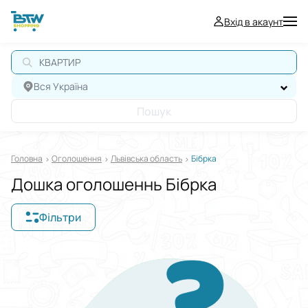
Вхід в акаунт
КВАРТИРА
Вся Україна
Пошук
Головна
Оголошення
Львівська область
Бібрка
Дошка оголошеннь Бібрка
Фільтри
Відображати в
$
€
₴
Сортувати за