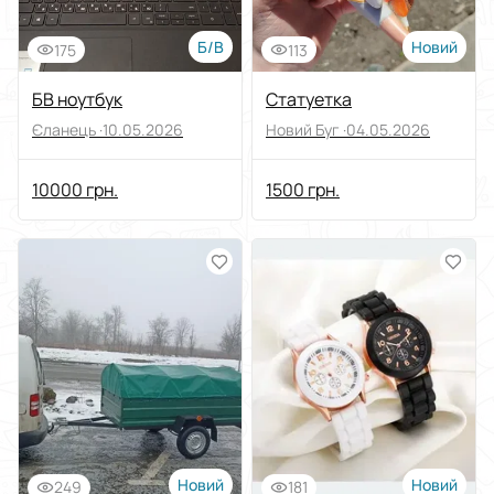
Б/В
Новий
175
113
БВ ноутбук
Статуетка
Єланець ·
10.05.2026
Новий Буг ·
04.05.2026
10000 грн.
1500 грн.
Новий
Новий
249
181