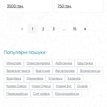
3500 грн.
750 грн.
1
2
3
...
15
Популярні пошуки
Миколаїв
Олександрівка
Арбузинка
Баштанка
Березнегувате
Братське
Веселинове
Вознесенськ
Врадіївка
Доманівка
Єланець
Казанка
Криве Озеро
Нова Одеса
Новий Буг
Очаків
Первомайськ
Снігурівка
Южноукраїнськ