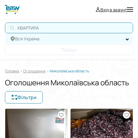
Вхід в акаунт
Вся Україна
Пошук
Головна
Оголошення
Миколаївська область
Оголошення Миколаївська область
Фільтри
Відображати в
$
€
₴
Сортувати за