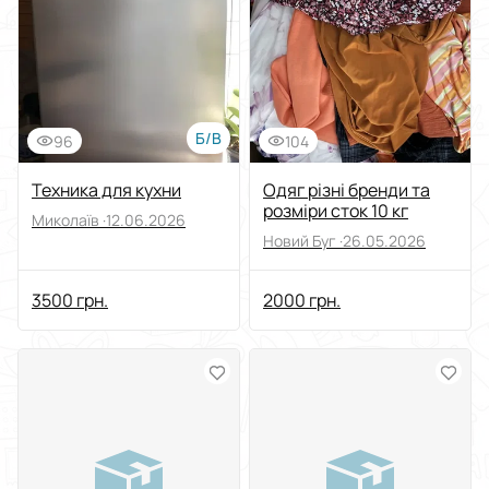
Виберіть групу категорій
Ціна
Від
До
Б/В
96
104
Стан
Техника для кухни
Одяг різні бренди та
розміри сток 10 кг
Миколаїв ·
12.06.2026
Застосувати
Новий Буг ·
26.05.2026
Скинути все
3500 грн.
2000 грн.