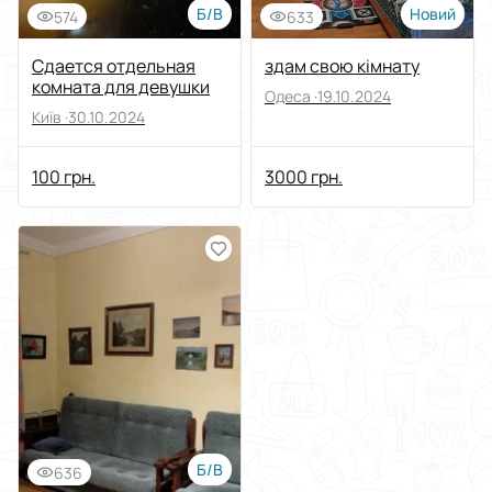
Б/В
Новий
574
633
Сдается отдельная
здам свою кімнату
комната для девушки
Одеса ·
19.10.2024
Київ ·
30.10.2024
100 грн.
3000 грн.
Б/В
636