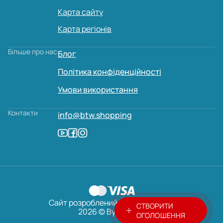
Карта сайту
Карта регіонів
Більше про нас
Блог
Політика конфіденційності
Умови використання
Контакти
info@btw.shopping
Сайт розроблений:
AVADA
MEDIA
СТВОРИТИ
2026 © ByTheWay
ОГОЛОШЕННЯ