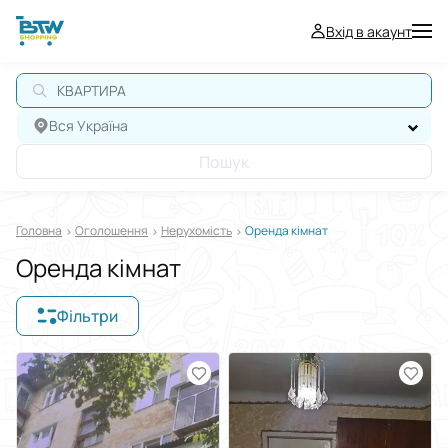
Вхід в акаунт
Вся Україна
Пошук
Головна
Оголошення
Нерухомiсть
Оренда кімнат
Оренда кімнат
Фільтри
Відображати в
$
€
₴
Сортувати за
Виберіть групу категорій