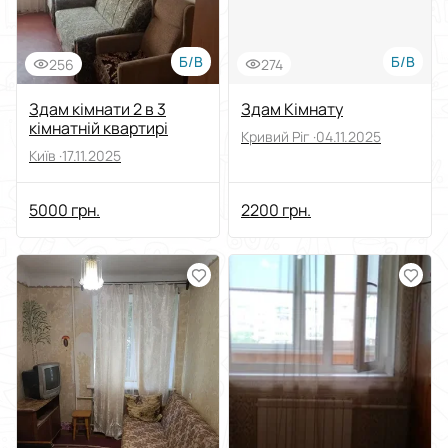
Б/В
Б/В
256
274
Здам кімнати 2 в 3
Здам Кімнату
кімнатній квартирі
Кривий Ріг ·
04.11.2025
Київ ·
17.11.2025
5000 грн.
2200 грн.