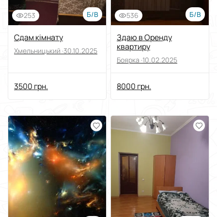
Б/В
Б/В
253
536
Сдам кімнату
Здаю в Оренду
квартиру
Хмельницький ·
30.10.2025
Боярка ·
10.02.2025
3500 грн.
8000 грн.