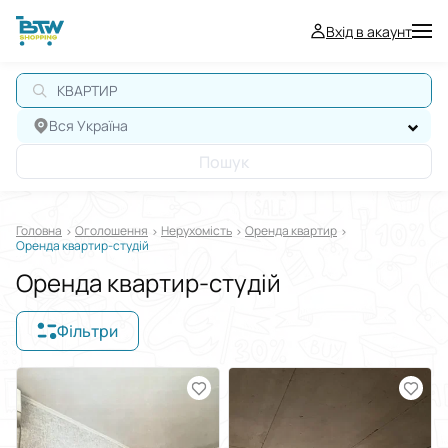
Вхід в акаунт
КВАРТИРА
Вся Україна
Пошук
Головна
Оголошення
Нерухомiсть
Оренда квартир
Оренда квартир-студій
Оренда квартир-студій
Фільтри
Відображати в
$
€
₴
Сортувати за