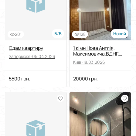
Б/В
Новий
201
128
Сдам квартиру
1 кімн Нова Англія,
Максимовича,ВДНГ,
Запоріжжя ·
05.04.2026
метро Васильківська,
Київ ·
18.03.2026
5500 грн.
20000 грн.