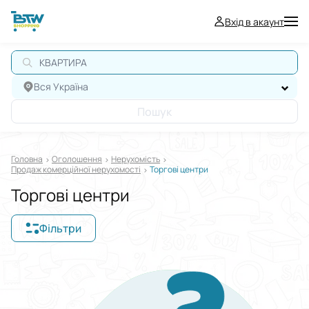
Вхід в акаунт
КВАРТИРА
Вся Україна
Пошук
Головна
Оголошення
Нерухомiсть
Продаж комерційної нерухомості
Торгові центри
Торгові центри
Фільтри
Відображати в
$
€
₴
Сортувати за