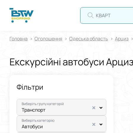
КВАРТИР
Головна
Оголошення
Одеська область
Арциз
Екскурсійні автобуси Арци
Фільтри
Виберіть групу категорій
Транспорт
Виберіть категорію
Автобуси