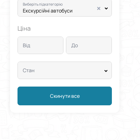
Виберіть підкатегорію
Екскурсійні автобуси
Ціна
Від
До
Стан
Скинути все