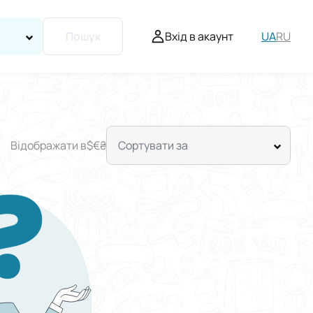
Вхід в акаунт
UA
RU
Пошук
Відображати в
$
€
₴
Сортувати за