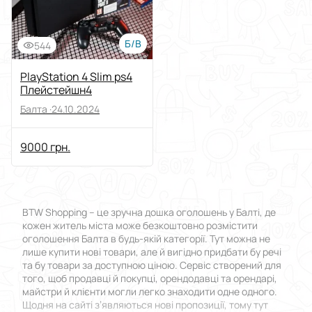
Б/В
544
PlayStation 4 Slim ps4
Плейстейшн4
Балта ·
24.10.2024
9000 грн.
BTW Shopping – це зручна дошка оголошень у Балті, де
кожен житель міста може безкоштовно розмістити
оголошення Балта в будь-якій категорії. Тут можна не
лише купити нові товари, але й вигідно придбати бу речі
та бу товари за доступною ціною. Сервіс створений для
того, щоб продавці й покупці, орендодавці та орендарі,
майстри й клієнти могли легко знаходити одне одного.
Щодня на сайті з’являються нові пропозиції, тому тут