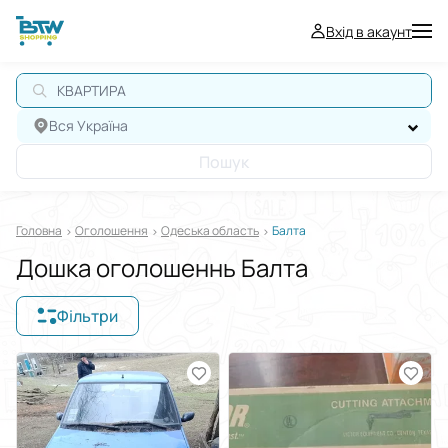
Вхід в акаунт
КВАРТИРА
Вся Україна
Пошук
Головна
Оголошення
Одеська область
Балта
Дошка оголошеннь Балта
Фільтри
Відображати в
$
€
₴
Сортувати за