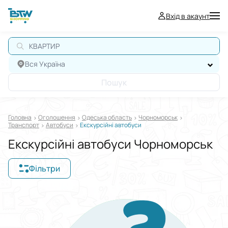
Вхід в акаунт
КВАРТИРА
Вся Україна
Пошук
Головна
Оголошення
Одеська область
Чорноморськ
Транспорт
Автобуси
Екскурсійні автобуси
Екскурсійні автобуси Чорноморськ
Фільтри
Відображати в
$
€
₴
Сортувати за