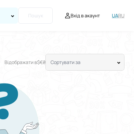
Вхід в акаунт
UA
RU
Пошук
Відображати в
$
€
₴
Сортувати за