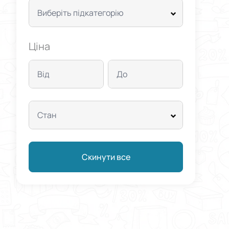
Виберіть підкатегорію
Ціна
Від
До
Стан
Скинути все