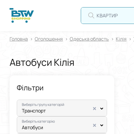
КВАРТИРА
Головна
Оголошення
Одеська область
Кілія
Автобуси Кілія
Фільтри
Виберіть групу категорій
Транспорт
Виберіть категорію
Автобуси