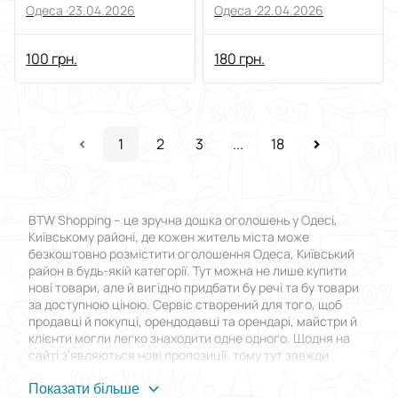
подарунків Sametobi.
сотні
Одеса ·
23.04.2026
Одеса ·
22.04.2026
100 грн.
180 грн.
1
2
3
...
18
BTW Shopping – це зручна дошка оголошень у Одесі,
Київському районі, де кожен житель міста може
безкоштовно розмістити оголошення Одеса, Київський
район в будь-якій категорії. Тут можна не лише купити
нові товари, але й вигідно придбати бу речі та бу товари
за доступною ціною. Сервіс створений для того, щоб
продавці й покупці, орендодавці та орендарі, майстри й
клієнти могли легко знаходити одне одного. Щодня на
сайті з’являються нові пропозиції, тому тут завжди
можна знайти все необхідне.
Показати більше