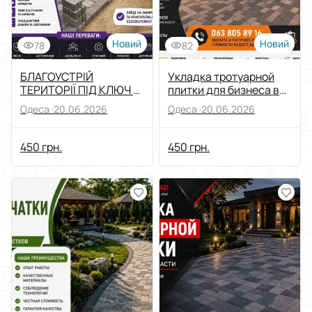
Новий
Новий
78
82
БЛАГОУСТРІЙ
Укладка тротуарной
ТЕРИТОРІЇ ПІД КЛЮЧ В
плитки для бизнеса в
ОДЕСІ
Одессе
Одеса ·
20.06.2026
Одеса ·
20.06.2026
450 грн.
450 грн.