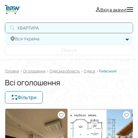
Вхід в акаунт
Вся Україна
Пошук
Головна
Оголошення
Одеська область
Одеса
Київський
Всі оголошення
Фільтри
Відображати в
$
€
₴
Сортувати за