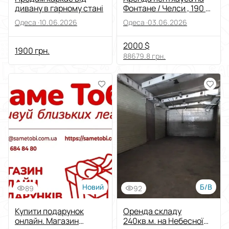
дивану в гарному стані
Фонтане / Челси , 190 м
, терраса , вид на море
Одеса ·
10.06.2026
Одеса ·
03.06.2026
2000 $
1900 грн.
88679.8 грн.
Новий
Б/В
89
92
Купити подарунок
Оренда складу
онлайн. Магазин
240кв.м. на Небесної