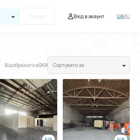
Вхід в акаунт
UA
RU
Пошук
Відображати в
$
€
₴
Сортувати за
Б/В
Б/В