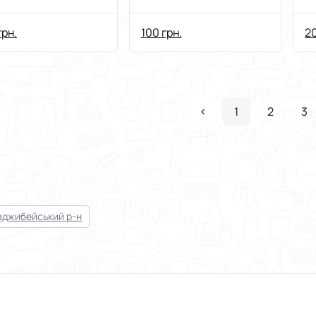
грн.
100 грн.
20
1
2
3
аджибейський р-н