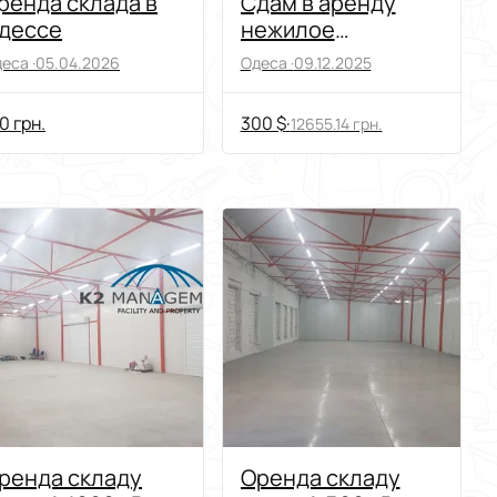
ренда склада в
Сдам в аренду
дессе
нежилое
помещение
еса ·
05.04.2026
Одеса ·
09.12.2025
0 грн.
300 $
·
12655.14 грн.
ренда складу
Оренда складу