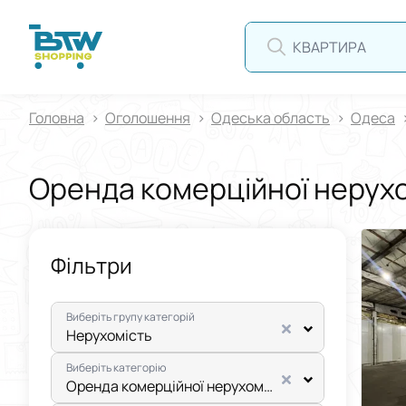
Головна
Оголошення
Одеська область
Одеса
Оренда комерційної нерух
Фільтри
Виберіть групу категорій
Нерухомiсть
Виберіть категорію
Оренда комерційної нерухомості