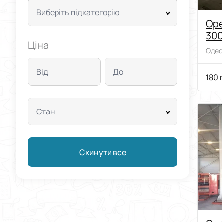
Виберіть підкатегорію
Ор
300
Ціна
Киї
Одес
Від
До
180 
Стан
Скинути все