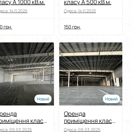
ласу А 1000 кВ.м.
класу А 500 кВ.м.
еса ·
14.11.2025
Одеса ·
14.11.2025
0 грн.
150 грн.
Новий
Новий
ренда
Оренда
риміщення класу
приміщення класу
 3000 кв.м
А 18000кв.м.
еса ·
09.03.2025
Одеса ·
09.03.2025