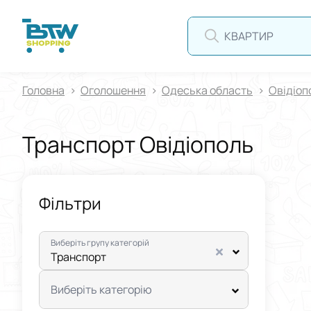
КВАРТИРА
Головна
Оголошення
Одеська область
Овідіоп
Транспорт Овідіополь
Фільтри
Виберіть групу категорій
Транспорт
Виберіть категорію