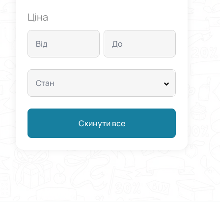
Ціна
Від
До
Стан
Скинути все