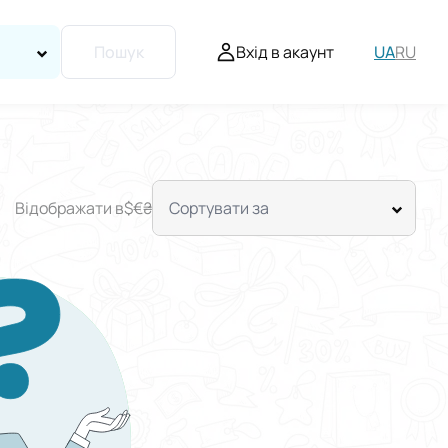
Вхід в акаунт
UA
RU
Пошук
Відображати в
$
€
₴
Сортувати за