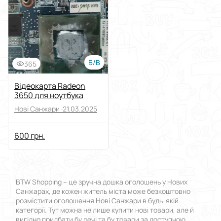
Виберіть групу категорій
Ціна
Від
До
Б/В
365
Стан
Відеокарта Radeon
3650 для ноутбука
Застосувати
Нові Санжари ·
21.03.2025
Скинути все
600 грн.
BTW Shopping – це зручна дошка оголошень у Нових
Санжарах, де кожен житель міста може безкоштовно
розмістити оголошення Нові Санжари в будь-якій
категорії. Тут можна не лише купити нові товари, але й
вигідно придбати бу речі та бу товари за доступною