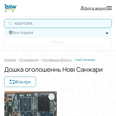
Вхід в акаунт
КВАРТИРА
Вся Україна
Пошук
Головна
Оголошення
Полтавська область
Нові Санжари
Дошка оголошеннь Нові Санжари
Фільтри
Відображати в
$
€
₴
Сортувати за