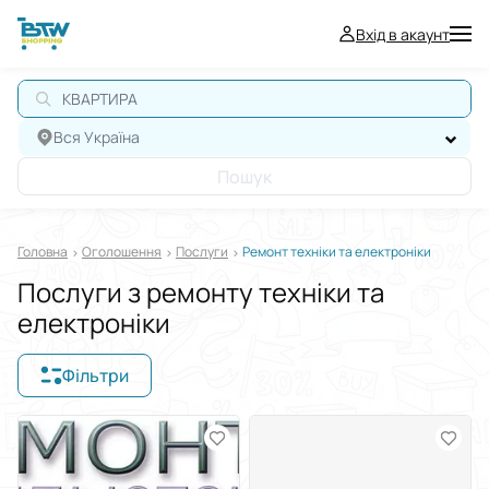
Вхід в акаунт
А
Вся Україна
Пошук
Головна
Оголошення
Послуги
Ремонт техніки та електроніки
Послуги з ремонту техніки та
електроніки
Фільтри
Відображати в
$
€
₴
Сортувати за