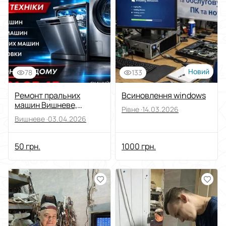
Новий
78
133
Ремонт пральних
Всиновлення windows
машин Вишневе,
Рівне ·
14.03.2026
Крюківщина.
Вишневе ·
03.04.2026
Приватний майстер.
50 грн.
1000 грн.