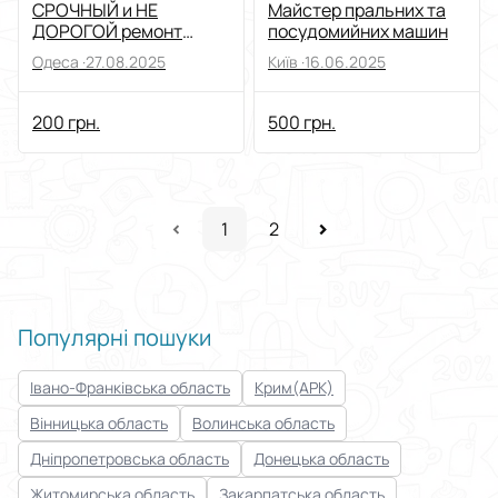
СРОЧНЫЙ и НЕ
Майстер пральних та
ДОРОГОЙ ремонт
посудомийних машин
стиральных машин на
Одеса ·
27.08.2025
Київ ·
16.06.2025
дому!ВЫКУП,Скупка!
200 грн.
500 грн.
1
2
Популярні пошуки
Івано-Франківська область
Крим(АРК)
Вінницька область
Волинська область
Дніпропетровська область
Донецька область
Житомирська область
Закарпатська область