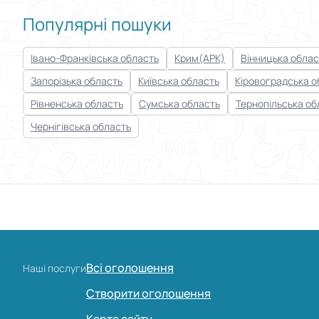
Популярні пошуки
Івано-Франківська область
Крим(АРК)
Вінницька облас
Запорізька область
Київська область
Кіровоградська о
Рівненська область
Сумська область
Тернопільська об
Чернігівська область
Всі оголошення
Наші послуги
Створити оголошення