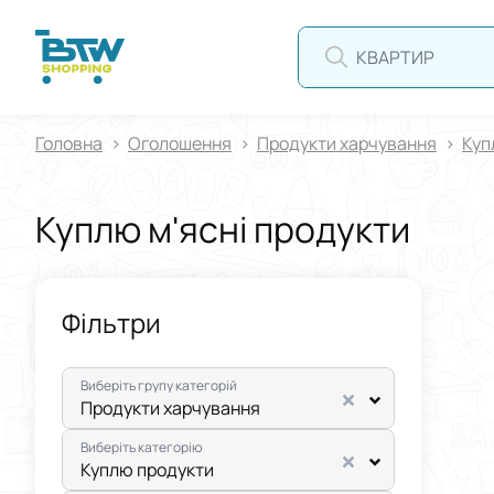
КВАРТИРА
Головна
Оголошення
Продукти харчування
Куп
Куплю м'ясні продукти
Фільтри
Виберіть групу категорій
Продукти харчування
Виберіть категорію
Куплю продукти