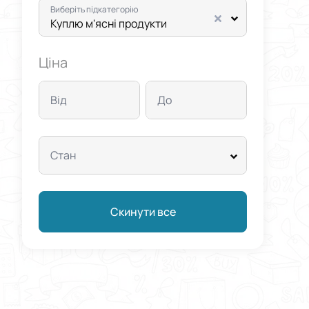
Виберіть підкатегорію
Куплю м'ясні продукти
Ціна
Від
До
Стан
Скинути все