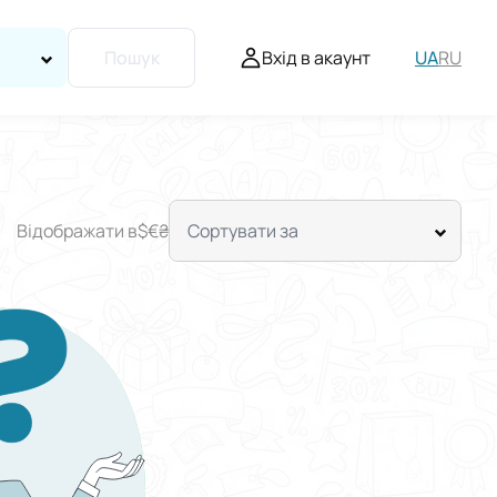
Вхід в акаунт
UA
RU
Пошук
Відображати в
$
€
₴
Сортувати за