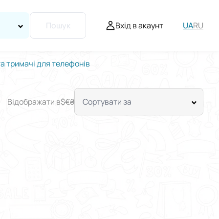
Вхід в акаунт
UA
RU
Пошук
та тримачі для телефонів
Відображати в
$
€
₴
Сортувати за