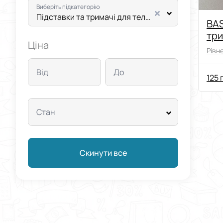
Виберіть підкатегорію
Підставки та тримачі для телефонів
BAS
три
Ціна
тел
Рівне
де
под
Від
До
125 
Стан
Скинути все