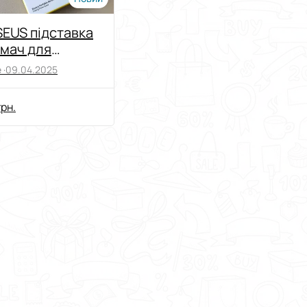
EUS підставка
мач для
ефону ,
 ·
09.04.2025
ржатель
ставка Базеус
грн.