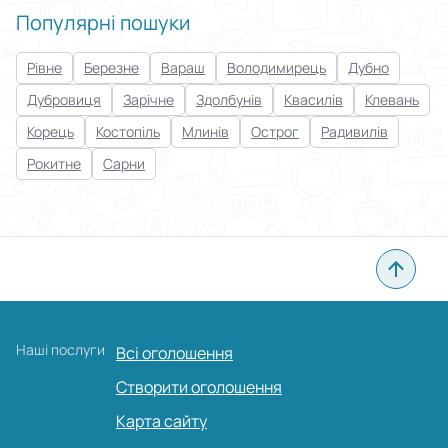
Популярні пошуки
Рівне
Березне
Вараш
Володимирець
Дубно
Дубровиця
Зарічне
Здолбунів
Квасилів
Клевань
Корець
Костопіль
Млинів
Острог
Радивилів
Рокитне
Сарни
Наші послуги
Всі оголошення
Створити оголошення
Карта сайту