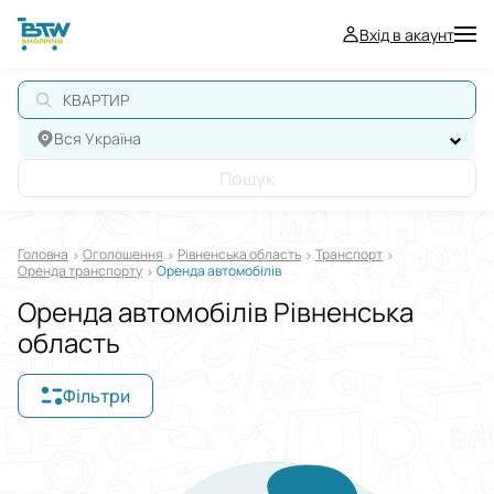
Вхід в акаунт
КВАРТИРА
Вся Україна
Пошук
Головна
Оголошення
Рівненська область
Транспорт
Оренда транспорту
Оренда автомобілів
Оренда автомобілів Рівненська
область
Фільтри
Відображати в
$
€
₴