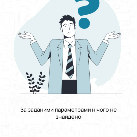
Сортувати за
Виберіть групу категорій
Робота
Виберіть категорію
Торгівля та продажі
Виберіть підкатегорію
Менеджер з продажу
Зарплата
Від і до
Фіксована
Договірна
Від
До
Тип зайнятості
Графік роботи
Підходить кандидатам
За заданими параметрами нічого не
Досвід роботи
знайдено
Проживання