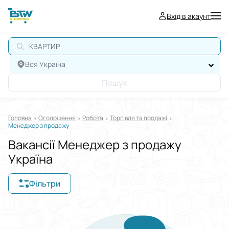
Вхід в акаунт
КВАРТИРА
Вся Україна
Пошук
Головна
Оголошення
Робота
Торгівля та продажі
Менеджер з продажу
Вакансії Менеджер з продажу
Україна
Фільтри
Відображати в
$
€
₴