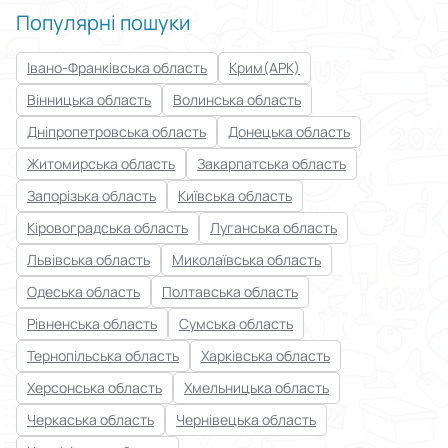
Популярні пошуки
Застосувати
Івано-Франківська область
Крим(АРК)
Скинути все
Вінницька область
Волинська область
Дніпропетровська область
Донецька область
Житомирська область
Закарпатська область
Запорізька область
Київська область
Кіровоградська область
Луганська область
Львівська область
Миколаївська область
Одеська область
Полтавська область
Рівненська область
Сумська область
Тернопільська область
Харківська область
Херсонська область
Хмельницька область
Черкаська область
Чернівецька область