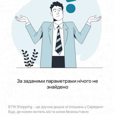
Виберіть групу категорій
Ціна
Від
До
Стан
Застосувати
Скинути все
За заданими параметрами нічого не
знайдено
BTW Shopping – це зручна дошка оголошень у Середині-
Буді, де кожен житель міста може безкоштовно