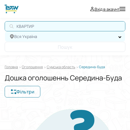
Вхід в акаунт
КВАРТИРА
Вся Україна
Пошук
Головна
Оголошення
Сумська область
Середина-Буда
Дошка оголошеннь Середина-Буда
Фільтри
Відображати в
$
€
₴
Сортувати за