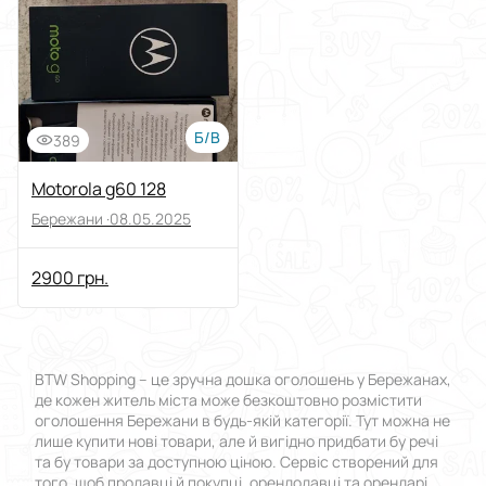
Виберіть групу категорій
Ціна
Від
До
Б/В
389
Стан
Motorola g60 128
Бережани ·
08.05.2025
Застосувати
2900 грн.
Скинути все
BTW Shopping – це зручна дошка оголошень у Бережанах,
де кожен житель міста може безкоштовно розмістити
оголошення Бережани в будь-якій категорії. Тут можна не
лише купити нові товари, але й вигідно придбати бу речі
та бу товари за доступною ціною. Сервіс створений для
того, щоб продавці й покупці, орендодавці та орендарі,