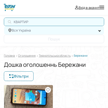
Вхід в акаунт
КВАРТИРА
Вся Україна
Пошук
Головна
Оголошення
Тернопільська область
Бережани
Дошка оголошеннь Бережани
Фільтри
Відображати в
$
€
₴
Сортувати за