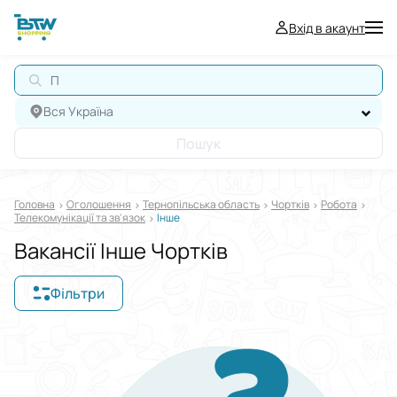
Вхід в акаунт
П
Вся Україна
Пошук
Головна
Оголошення
Тернопільська область
Чортків
Робота
Телекомунікації та зв'язок
Інше
Вакансії Інше Чортків
Фільтри
Відображати в
$
€
₴
Сортувати за