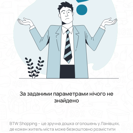
Виберіть групу категорій
Ціна
Від
До
Стан
Застосувати
Скинути все
За заданими параметрами нічого не
знайдено
BTW Shopping – це зручна дошка оголошень у Ланівцях,
де кожен житель міста може безкоштовно розмістити