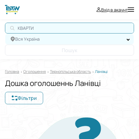
Вхід в акаунт
КВАРТИР
Вся Україна
Пошук
Головна
Оголошення
Тернопільська область
Ланівці
Дошка оголошеннь Ланівці
Фільтри
Відображати в
$
€
₴
Сортувати за