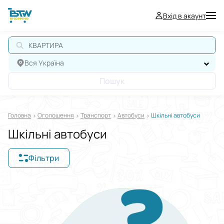
Вхід в акаунт
КВАРТИРА
Вся Україна
Пошук
Головна
Оголошення
Транспорт
Автобуси
Шкільні автобуси
Шкільні автобуси
Фільтри
Відображати в
$
€
₴
Сортувати за
Виберіть групу категорій