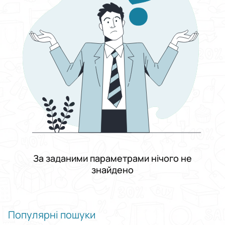
Транспорт
Виберіть категорію
Автобуси
Виберіть підкатегорію
Шкільні автобуси
Ціна
Від
До
Стан
Застосувати
За заданими параметрами нічого не
знайдено
Скинути все
Популярні пошуки