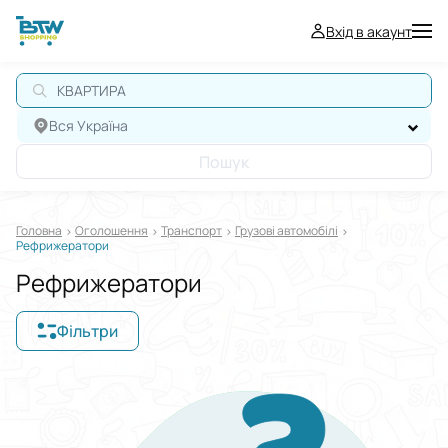
Вхід в акаунт
КВАРТИРА
Вся Україна
Пошук
Головна
Оголошення
Транспорт
Грузові автомобілі
Рефрижератори
Рефрижератори
Фільтри
Відображати в
$
€
₴
Сортувати за