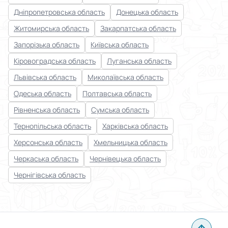
Дніпропетровська область
Донецька область
Житомирська область
Закарпатська область
Запорізька область
Київська область
Кіровоградська область
Луганська область
Львівська область
Миколаївська область
Одеська область
Полтавська область
Рівненська область
Сумська область
Тернопільська область
Харківська область
Херсонська область
Хмельницька область
Черкаська область
Чернівецька область
Чернігівська область