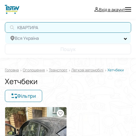
Вхід в акаунт
КВАРТИРА
Вся Україна
Пошук
Головна
Оголошення
Транспорт
Легкові автомобілі
Хетчбеки
Хетчбеки
Фільтри
Відображати в
$
€
₴
Сортувати за
Виберіть групу категорій