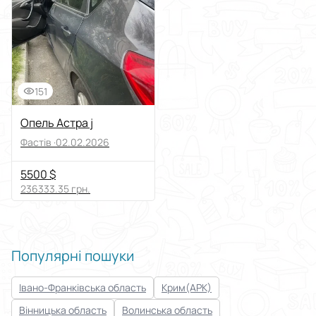
Транспорт
Виберіть категорію
Легкові автомобілі
Виберіть підкатегорію
Хетчбеки
151
Ціна
Опель Астра j
Від
До
Фастів ·
02.02.2026
Стан
5500 $
236333.35 грн.
Застосувати
Скинути все
Популярні пошуки
Івано-Франківська область
Крим(АРК)
Вінницька область
Волинська область