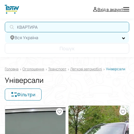
Вхід в акаунт
КВАРТИРА
Вся Україна
Пошук
Головна
Оголошення
Транспорт
Легкові автомобілі
Універсали
Універсали
Фільтри
Відображати в
$
€
₴
Сортувати за
Виберіть групу категорій