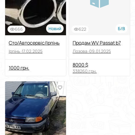
Новий
Б/В
666
622
Сто/Автосервіс/Ірпінь
Продам WV Passat b7
Ірпінь ·
17.02.2025
Лозова ·
09.01.2025
8000 $
1000 грн.
338260 грн.