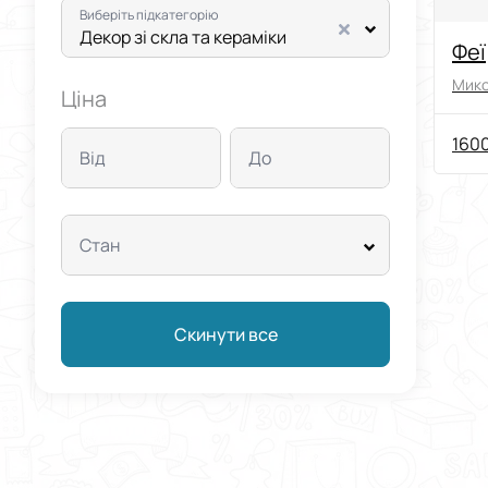
Виберіть підкатегорію
Декор зі скла та кераміки
Феї
Мико
Ціна
1600
Від
До
Стан
Скинути все