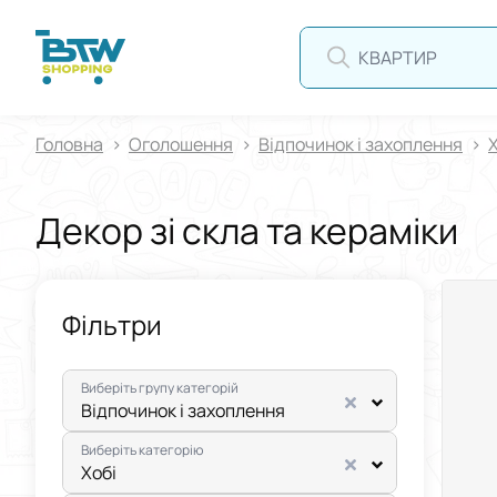
КВАРТИРА
Головна
Оголошення
Відпочинок і захоплення
Х
Декор зі скла та кераміки
Фільтри
Виберіть групу категорій
Відпочинок і захоплення
Виберіть категорію
Хобі