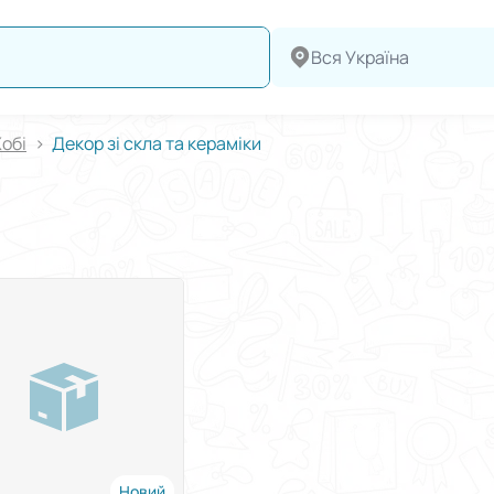
Вся Україна
обі
Декор зі скла та кераміки
Новий