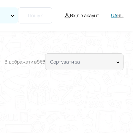
Вхід в акаунт
UA
RU
Пошук
Відображати в
$
€
₴
Сортувати за