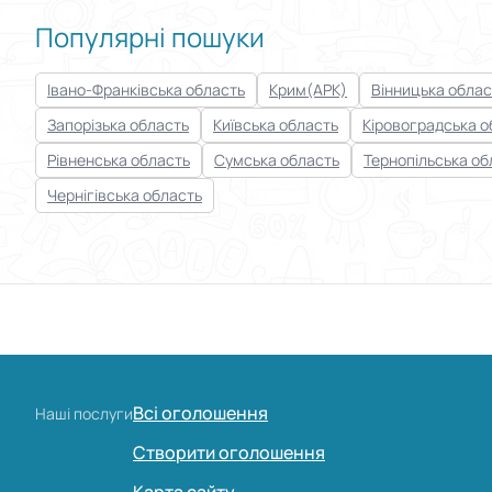
Популярні пошуки
Івано-Франківська область
Крим(АРК)
Вінницька облас
Запорізька область
Київська область
Кіровоградська о
Рівненська область
Сумська область
Тернопільська об
Чернігівська область
Всі оголошення
Наші послуги
Створити оголошення