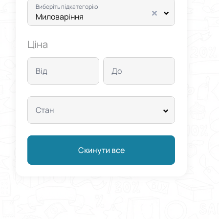
Виберіть підкатегорію
Миловаріння
Ціна
Від
До
Стан
Скинути все