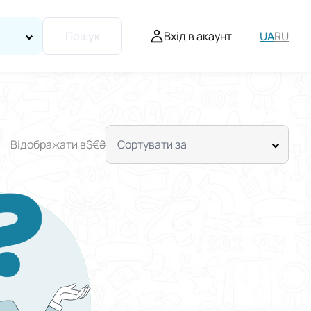
Вхід в акаунт
UA
RU
Пошук
Відображати в
$
€
₴
Сортувати за