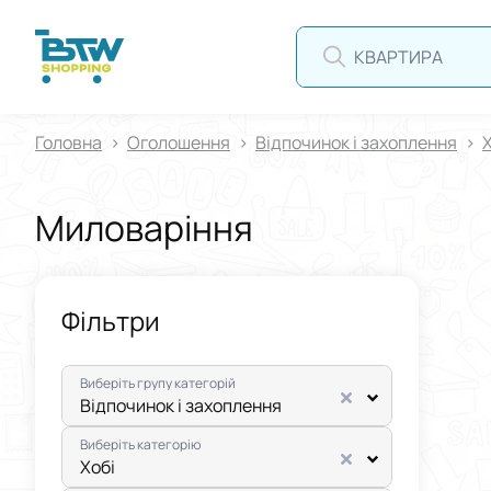
Головна
Оголошення
Відпочинок і захоплення
Х
Миловаріння
Фільтри
Виберіть групу категорій
Відпочинок і захоплення
Виберіть категорію
Хобі