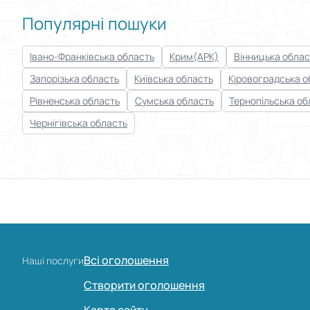
Популярні пошуки
Івано-Франківська область
Крим(АРК)
Вінницька облас
Запорізька область
Київська область
Кіровоградська о
Рівненська область
Сумська область
Тернопільська об
Чернігівська область
Всі оголошення
Наші послуги
Створити оголошення