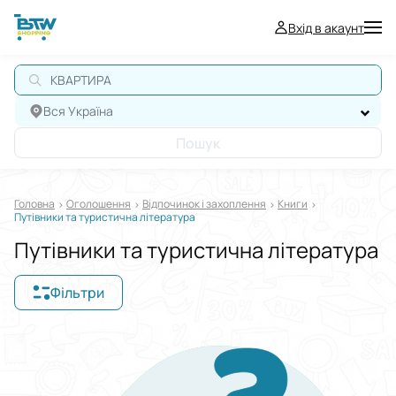
Вхід в акаунт
КВАРТИРА
Вся Україна
Пошук
Головна
Оголошення
Відпочинок і захоплення
Книги
Путівники та туристична література
Путівники та туристична література
Фільтри
Відображати в
$
€
₴
Сортувати за