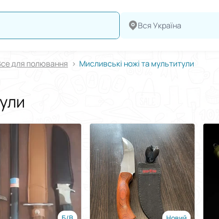
Вся Україна
Все для полювання
Мисливські ножі та мультитули
тули
Б/В
Новий