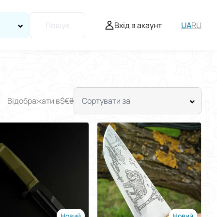
Вхід в акаунт
UA
RU
Пошук
Відображати в
$
€
₴
Сортувати за
Новий
Новий