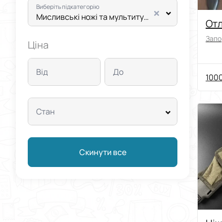
Виберіть підкатегорію
Мисливські ножі та мультитули
От
Запо
Ціна
Від
До
1000
Стан
Скинути все