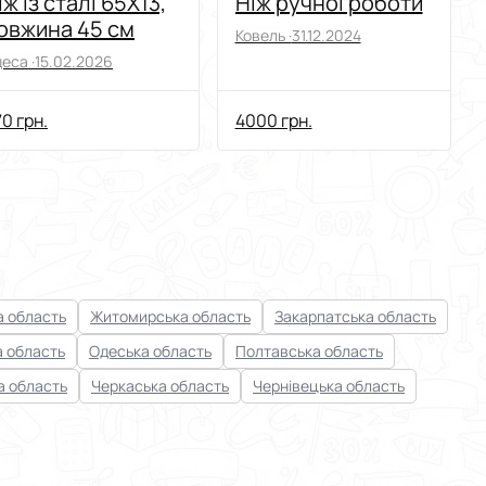
іж із сталі 65Х13,
Ніж ручної роботи
овжина 45 см
Ковель ·
31.12.2024
еса ·
15.02.2026
0 грн.
4000 грн.
 область
Житомирська область
Закарпатська область
а область
Одеська область
Полтавська область
а область
Черкаська область
Чернівецька область