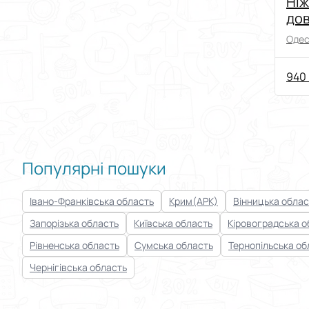
Ніж
дов
Одес
940 
Популярні пошуки
Івано-Франківська область
Крим(АРК)
Вінницька облас
Запорізька область
Київська область
Кіровоградська о
Рівненська область
Сумська область
Тернопільська об
Чернігівська область