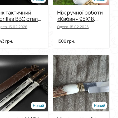
іж тактичний
Ніж ручної роботи
orillas BBQ сталь
«Кабан» 95Х18,
2 KN1143
мисливський
еса ·
15.02.2026
Одеса ·
15.02.2026
43 грн.
1500 грн.
Новий
Новий