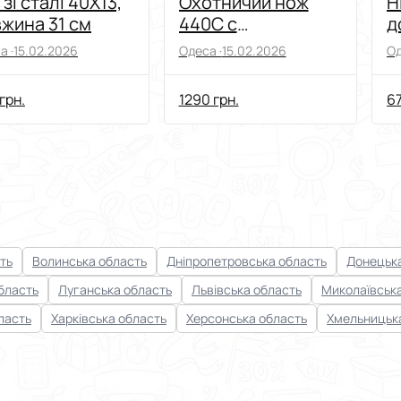
 зі сталі 40Х13,
Охотничий нож
Н
жина 31 см
440C с
д
деревянной
а ·
15.02.2026
Одеса ·
15.02.2026
Од
рукоятью
грн.
1290 грн.
67
ть
Волинська область
Дніпропетровська область
Донецька
бласть
Луганська область
Львівська область
Миколаївськ
ласть
Харківська область
Херсонська область
Хмельницьк