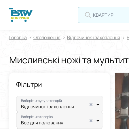
КВАРТИРА
Головна
Оголошення
Відпочинок і захоплення
Мисливські ножі та мульти
Фільтри
Виберіть групу категорій
Відпочинок і захоплення
Виберіть категорію
Все для полювання