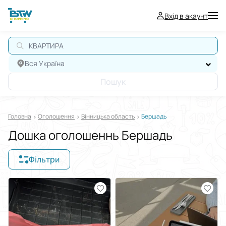
Вхід в акаунт
КВАРТИРА
Вся Україна
Пошук
Головна
Оголошення
Вінницька область
Бершадь
Дошка оголошеннь Бершадь
Фільтри
Відображати в
$
€
₴
Сортувати за