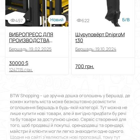
Новий
Б/В
497
622
ВИБРОПРЕСС ДЛЯ
Шуруповёрт DniproM
ПРОИЗВОДСТВА
t30
ШЛАКОБЛОКОВ,
Бершадь ·
19.02.2025
Бершадь ·
19.10.2024
БЕТОННОЙ
БРУСЧАТКИ И
30000 $
БОРДЮРА
700 грн.
1247115 грн.
BTW Shopping – це зручна дошка оголошень у Бершаді, де
кожен житель міста може безкоштовно розмістити
оголошення Бершадь в будь-якій категорії. Тут можна не
лише купити нові товари, але й вигідно придбати бу речі
та бу товари за доступною ціною. Сервіс створений для
того, щоб продавці й покупці, орендодавці та орендарі,
майстри й клієнти могли легко знаходити одне одного.
Щодня на сайті з’являються нові пропозиції, тому тут