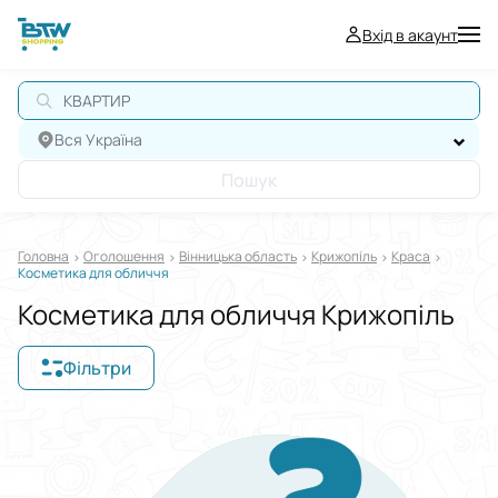
Вхід в акаунт
КВАРТИРА
Вся Україна
Пошук
Головна
Оголошення
Вінницька область
Крижопіль
Краса
Косметика для обличчя
Косметика для обличчя Крижопіль
Фільтри
Відображати в
$
€
₴
Сортувати за