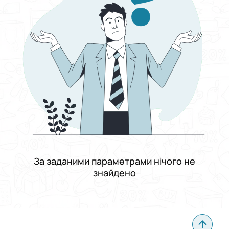
Краса
Виберіть категорію
Ціна
Від
До
Стан
Застосувати
Скинути все
За заданими параметрами нічого не
знайдено