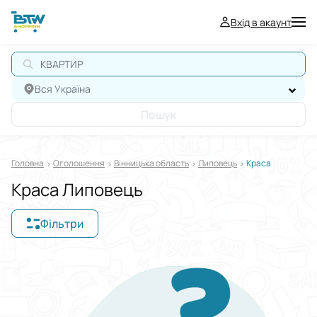
Вхід в акаунт
КВАРТИРА
Вся Україна
Пошук
Головна
Оголошення
Вінницька область
Липовець
Краса
Краса Липовець
Фільтри
Відображати в
$
€
₴
Сортувати за
Виберіть групу категорій