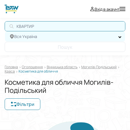
Вхід в акаунт
КВАРТИР
Вся Україна
Пошук
Головна
Оголошення
Вінницька область
Могилів-Подільський
Краса
Косметика для обличчя
Косметика для обличчя Могилів-
Подільський
Фільтри
Відображати в
$
€
₴