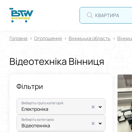
Головна
Оголошення
Вінницька область
Вінни
Відеотехніка Вінниця
Фільтри
Виберіть групу категорій
Електроніка
Виберіть категорію
Відеотехніка