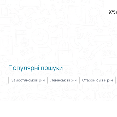
ICS
ві
975 
Популярні пошуки
Замостянський р-н
Ленінський р-н
Староміський р-н