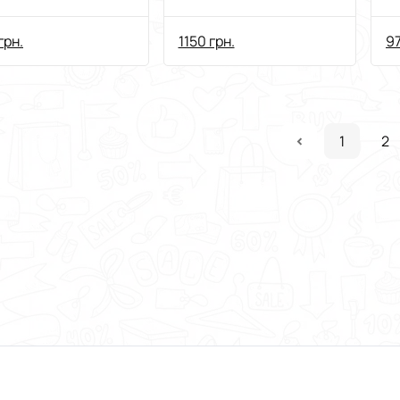
EE XMEYE
Besder A8BQ-8MP-
у
деокамера
EU
в
грн.
1150 грн.
97
1
2