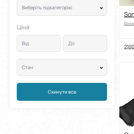
Виберіть підкатегорію
Son
Вінни
Ціна
Від
До
2100
Стан
Скинути все