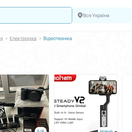
Вся Україна
ця
Електроніка
Відеотехніка
Б/В
Новий