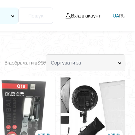
Вхід в акаунт
UA
RU
Пошук
Відображати в
$
€
₴
Сортувати за
Новий
Новий