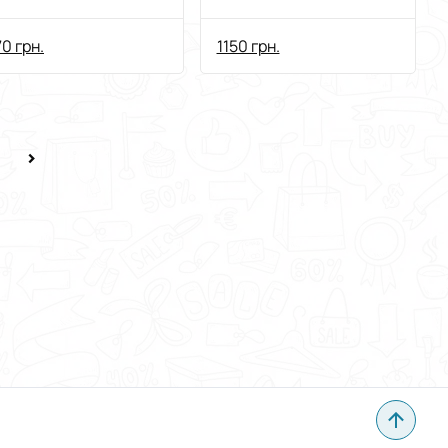
личная камера
(5+5)WIFI LAN
идеокамера
онлайн
0 грн.
1150 грн.
ВІДЕОКАМЕРА