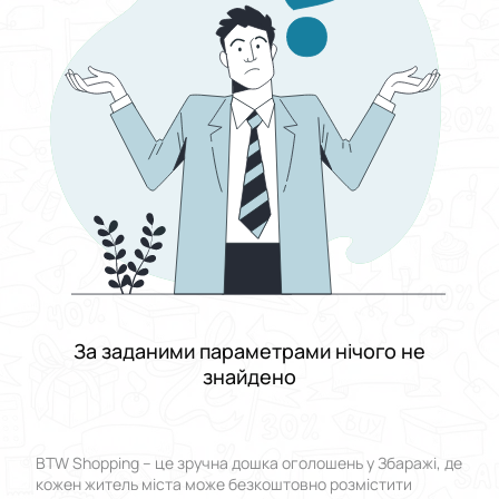
Виберіть групу категорій
Ціна
Від
До
Стан
Застосувати
Скинути все
За заданими параметрами нічого не
знайдено
BTW Shopping – це зручна дошка оголошень у Збаражі, де
кожен житель міста може безкоштовно розмістити