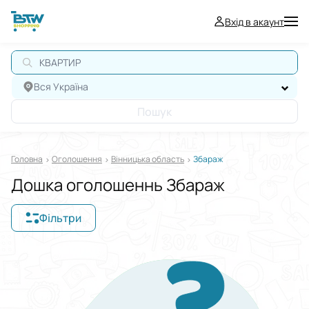
Вхід в акаунт
КВАРТИР
Вся Україна
Пошук
Головна
Оголошення
Вінницька область
Збараж
Дошка оголошеннь Збараж
Фільтри
Відображати в
$
€
₴
Сортувати за