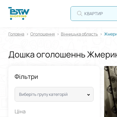
КВАРТИРА
Головна
Оголошення
Вінницька область
Жмери
Дошка оголошеннь Жмери
Фільтри
Виберіть групу категорій
Ціна