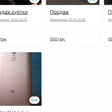
даж куртки
Продаж
П
инка ·
19.10.2025
Жмеринка ·
19.10.2025
Жм
грн.
500 грн.
10
Б/В