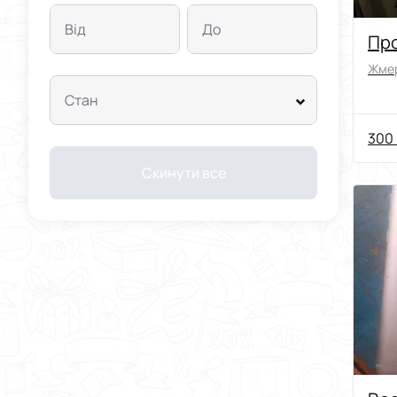
Від
До
Про
Жмер
Стан
300 
Скинути все