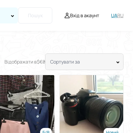
Вхід в акаунт
UA
RU
Пошук
Відображати в
$
€
₴
Сортувати за
Б/В
Новий