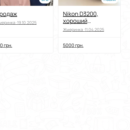
родаж
Nikon D3200,
хороший
еринка ·
19.10.2025
дзеркальний
Жмеринка ·
11.04.2025
фотоапарат)
0 грн.
5000 грн.