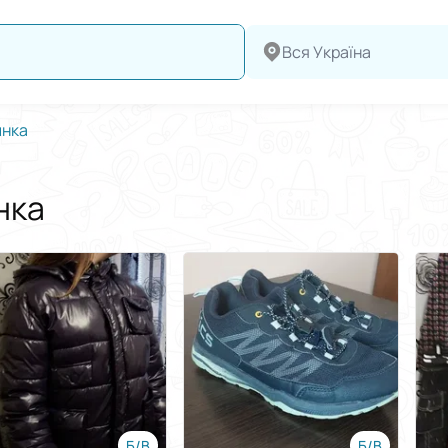
Вся Україна
нка
нка
Б/В
Б/В