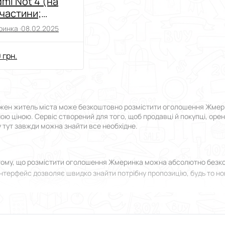
mi Not 4 (на
частини;
новлення)
инка ·
08.02.2025
 грн.
жен житель міста може безкоштовно розмістити оголошення Жмеринк
пною ціною. Сервіс створений для того, щоб продавці й покупці, оре
у тут завжди можна знайти все необхідне.
тому, що розмістити оголошення Жмеринка можна абсолютно безкош
нтерфейс дозволяє швидко знайти потрібну пропозицію, будь то нов
роки від реєстрації до моменту, коли ви зможете подати оголошенн
зберуться без зайвих питань.