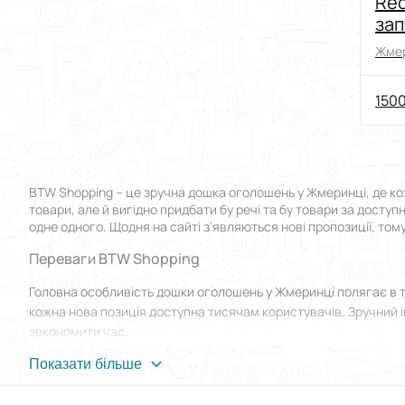
Red
зап
від
Жмер
1500
BTW Shopping – це зручна дошка оголошень у Жмеринці, де ко
товари, але й вигідно придбати бу речі та бу товари за досту
одне одного. Щодня на сайті з’являються нові пропозиції, том
Переваги BTW Shopping
Головна особливість дошки оголошень у Жмеринці полягає в 
кожна нова позиція доступна тисячам користувачів. Зручний і
зекономити час.
Для новачків передбачений розділ FAQ, де детально описані к
Показати більше
максимально просто: навіть ті, хто вперше зайшов на сайт, ро