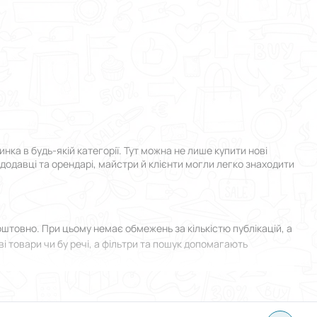
а в будь-якій категорії. Тут можна не лише купити нові
ндодавці та орендарі, майстри й клієнти могли легко знаходити
товно. При цьому немає обмежень за кількістю публікацій, а
і товари чи бу речі, а фільтри та пошук допомагають
я у Жмеринці й прикріпити фотографії. Все зроблено