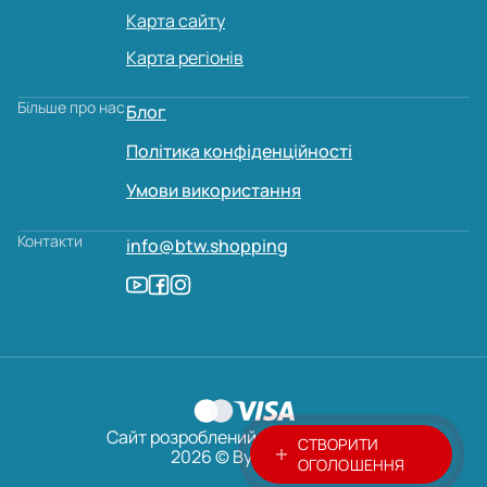
Карта сайту
Карта регіонів
Більше про нас
Блог
Політика конфіденційності
Умови використання
Контакти
info@btw.shopping
Сайт розроблений:
AVADA
MEDIA
СТВОРИТИ
2026 © ByTheWay
ОГОЛОШЕННЯ