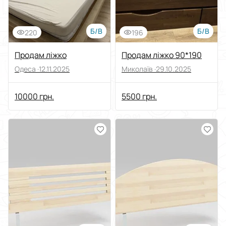
Б/В
Б/В
220
196
Продам ліжко
Продам ліжко 90*190
Одеса ·
12.11.2025
Миколаїв ·
29.10.2025
10000 грн.
5500 грн.