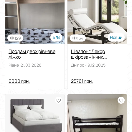
Все для дому
Виберіть категорію
Меблі
Виберіть підкатегорію
Ліжка
Б/В
Новий
129
164
Ціна
Продам двох рівневе
Шезлонг Лекор
Від
До
ліжко
шкірозамінник,
нержавіюча сталь,
Стан
Рівне ·
21.03.2026
Дніпро ·
19.12.2025
білий
6000 грн.
25761 грн.
Застосувати
Скинути все