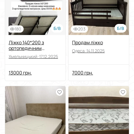
Б/В
Б/В
180
203
Ліжко 140*200 з
Продам ліжко
ортопедичним
Одеса ·
14.11.2025
матрасом
Хмельницький ·
17.12.2025
13000 грн.
7000 грн.