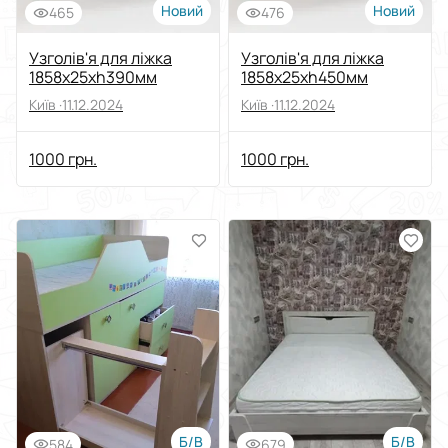
Новий
Новий
465
476
Узголів'я для ліжка
Узголів'я для ліжка
1858x25xh390мм
1858х25xh450мм
Київ ·
11.12.2024
Київ ·
11.12.2024
1000 грн.
1000 грн.
Б/В
Б/В
584
679