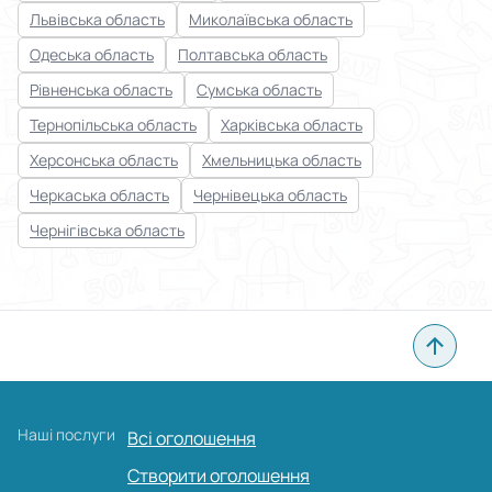
Львівська область
Миколаївська область
Одеська область
Полтавська область
Рівненська область
Сумська область
Тернопільська область
Харківська область
Херсонська область
Хмельницька область
Черкаська область
Чернівецька область
Чернігівська область
Наші послуги
Всі оголошення
Створити оголошення