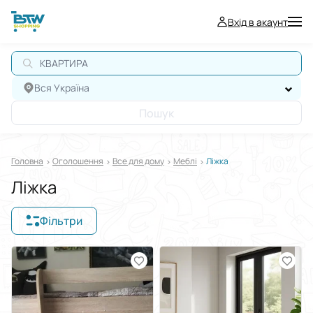
Вхід в акаунт
Вся Україна
Пошук
Головна
Оголошення
Все для дому
Меблі
Ліжка
Ліжка
Фільтри
Відображати в
$
€
₴
Сортувати за
Виберіть групу категорій