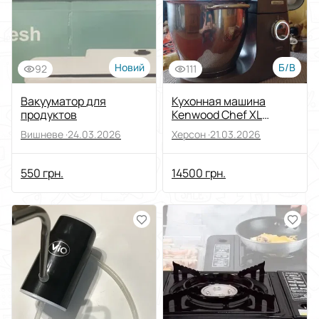
Новий
Б/В
92
111
Вакууматор для
Кухонная машина
продуктов
Kenwood Chef XL
Titanium
Вишневе ·
24.03.2026
Херсон ·
21.03.2026
550 грн.
14500 грн.