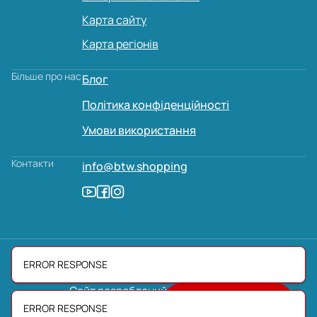
Карта сайту
Карта регіонів
Більше про нас
Блог
Політика конфіденційності
Умови використання
Контакти
info@btw.shopping
ERROR RESPONSE
Сайт розроблений:
AVADA
MEDIA
СТВОРИТИ
2026 © ByTheWay
ERROR RESPONSE
ОГОЛОШЕННЯ