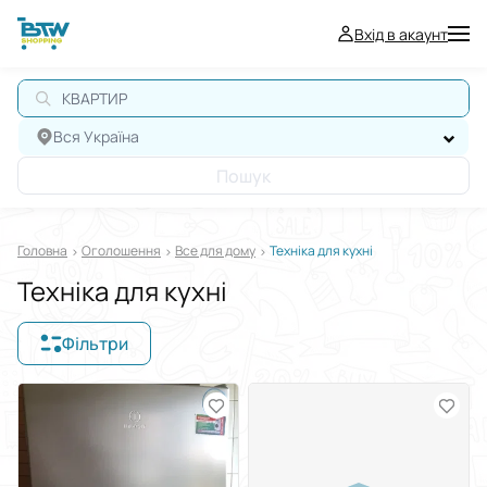
Вхід в акаунт
КВАРТИРА
Вся Україна
Пошук
Головна
Оголошення
Все для дому
Техніка для кухні
Техніка для кухні
Фільтри
Відображати в
$
€
₴
Сортувати за
Виберіть групу категорій