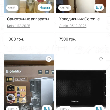
Новий
Б/В
151
176
Самогонные аппараты
Холодильник Gorenije
Київ ·
11.12.2025
Львів ·
03.12.2025
1000 грн.
7500 грн.
Б/В
Б/В
157
192