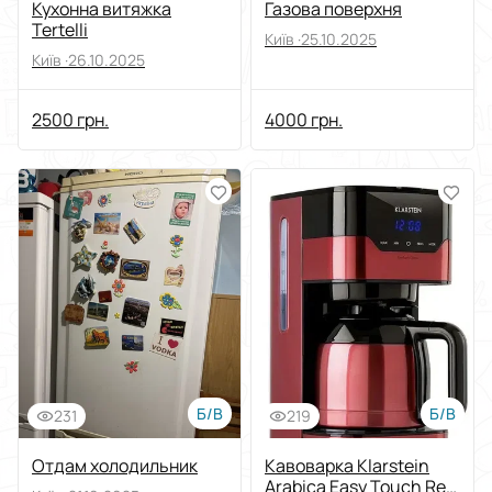
Кухонна витяжка
Газова поверхня
Tertelli
Київ ·
25.10.2025
Київ ·
26.10.2025
2500 грн.
4000 грн.
Б/В
Б/В
231
219
Отдам холодильник
Кавоварка Klarstein
Arabica Easy Touch Red