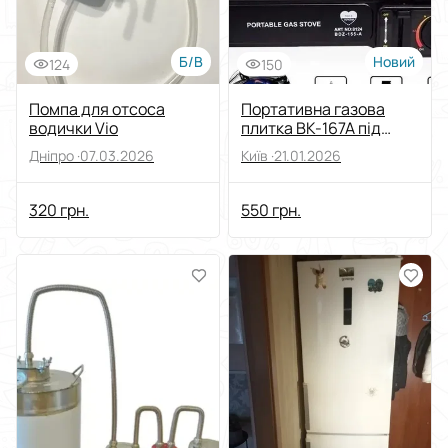
Б/В
Новий
124
150
Помпа для отсоса
Портативна газова
водички Vio
плитка BK-167A під
звичайний газовий
Дніпро ·
07.03.2026
Київ ·
21.01.2026
балон
320 грн.
550 грн.