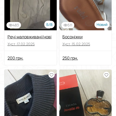
Б/В
Новий
483
511
Речі маловживані/нові
Босоніжки
Хуст ·
17.02.2025
Хуст ·
15.02.2025
200 грн.
250 грн.