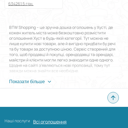
634261.5 грн.
BTW Shopping – це зручна дошка оголошень у Хусті, де
кожен житель міста може безкоштовно розмістити
оголошення Хуст в будь-якій категорії. Тут можна не
лише купити нові товари, але й вигідно придбати бу речі
та бу товари за доступною ціною. Сервіс створений для
того, щоб продавці й покупці, орендодавці та орендарі,
майстри й клієнти могли легко знаходити одне одного.
Щодня на сайті з’являються нові пропозиції, тому тут
завжди можна знайти все необхідне.
Переваги BTW Shopping
Показати більше
Головна особливість дошки оголошень у Хусті полягає в
тому, що розмістити оголошення Хуст можна абсолютно
безкоштовно. При цьому немає обмежень за кількістю
публікацій, а кожна нова позиція доступна тисячам
користувачів. Зручний інтерфейс дозволяє швидко
Наші послуги
Всі оголошення
знайти потрібну пропозицію, будь то нові товари чи бу