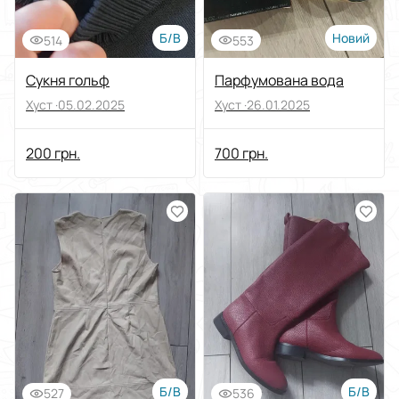
Б/В
Новий
514
553
Сукня гольф
Парфумована вода
Хуст ·
05.02.2025
Хуст ·
26.01.2025
200 грн.
700 грн.
Б/В
Б/В
527
536