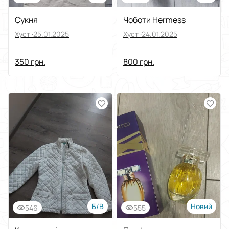
Сукня
Чоботи Hermess
Хуст ·
25.01.2025
Хуст ·
24.01.2025
350 грн.
800 грн.
Б/В
Новий
546
555