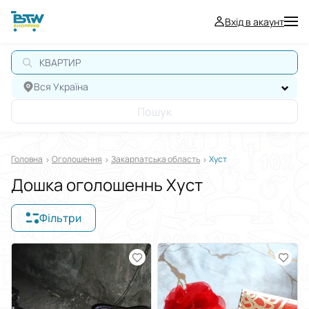
Вхід в акаунт
КВАРТИРА
Вся Україна
Пошук
Головна
Оголошення
Закарпатська область
Хуст
Дошка оголошеннь Хуст
Фільтри
Відображати в
$
€
₴
Сортувати за