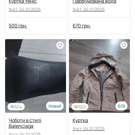
Куртка теніс
Парфумована вода
Хуст ·
24.01.2025
Хуст ·
24.01.2025
500 грн.
670 грн.
Новий
Б/В
504
552
Чоботи в стилі
Куртка
Balenciaga
Хуст ·
24.01.2025
Хуст ·
24.01.2025