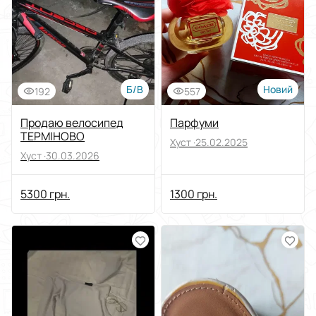
Виберіть групу категорій
Ціна
Від
До
Б/В
Новий
192
557
Стан
Продаю велосипед
Парфуми
ТЕРМІНОВО
Хуст ·
25.02.2025
Застосувати
Хуст ·
30.03.2026
Скинути все
5300 грн.
1300 грн.