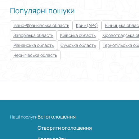
Популярні пошуки
Івано-Франківська область
Крим(АРК)
Вінницька облас
Запорізька область
Київська область
Кіровоградська о
Рівненська область
Сумська область
Тернопільська об
Чернігівська область
Всі оголошення
Наші послуги
Створити оголошення