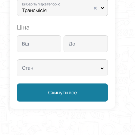
Виберіть підкатегорію
Трансмісія
Ціна
Від
До
Стан
Скинути все