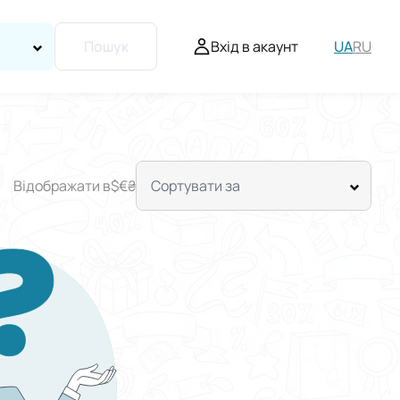
Вхід в акаунт
UA
RU
Пошук
Відображати в
$
€
₴
Сортувати за