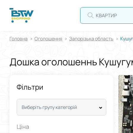
КВАРТИРА
Головна
Оголошення
Запорізька область
Кушу
Дошка оголошеннь Кушугу
Фільтри
Виберіть групу категорій
Ціна