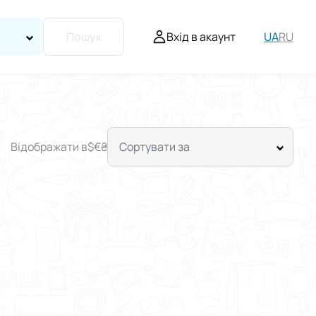
Вхід в акаунт
UA
RU
Пошук
Відображати в
$
€
₴
Сортувати за