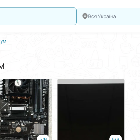
Вся Україна
гум
м
Б/В
Б/В