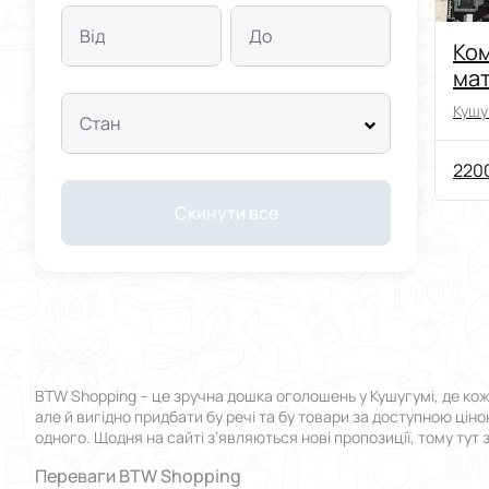
Від
До
Ко
ма
пла
Кушу
Стан
оп
пам
2200
від
Скинути все
BTW Shopping – це зручна дошка оголошень у Кушугумі, де кож
але й вигідно придбати бу речі та бу товари за доступною цін
одного. Щодня на сайті з’являються нові пропозиції, тому тут
Переваги BTW Shopping