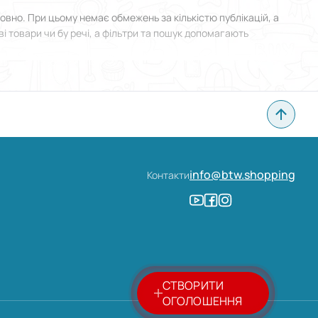
вно. При цьому немає обмежень за кількістю публікацій, а
і товари чи бу речі, а фільтри та пошук допомагають
 у Кушугумі й прикріпити фотографії. Все зроблено
info@btw.shopping
Контакти
СТВОРИТИ
ОГОЛОШЕННЯ