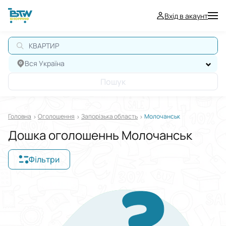
Вхід в акаунт
КВАРТИРА
Вся Україна
Пошук
Головна
Оголошення
Запорізька область
Молочанськ
Дошка оголошеннь Молочанськ
Фільтри
Відображати в
$
€
₴
Сортувати за