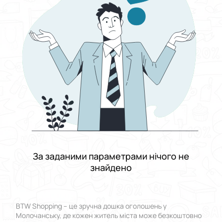
Виберіть групу категорій
Ціна
Від
До
Стан
Застосувати
Скинути все
За заданими параметрами нічого не
знайдено
BTW Shopping – це зручна дошка оголошень у
Молочанську, де кожен житель міста може безкоштовно