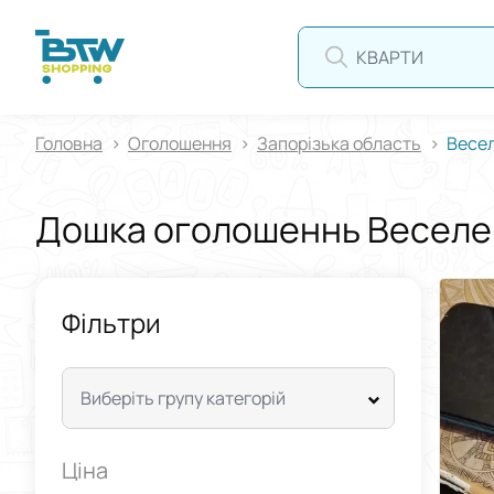
КВАРТИРА
Головна
Оголошення
Запорізька область
Весе
Дошка оголошеннь Веселе
Фільтри
Виберіть групу категорій
Ціна