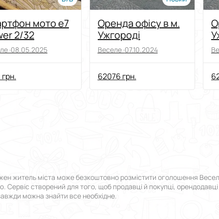
ртфон мото e7
Оренда офісу в м.
О
er 2/32
Ужгороді
У
ле ·
08.05.2025
Веселе ·
07.10.2024
Ве
 грн.
62076 грн.
62
ен житель міста може безкоштовно розмістити оголошення Веселе в
ою. Сервіс створений для того, щоб продавці й покупці, орендодавці
 завжди можна знайти все необхідне.