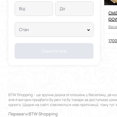
Від
До
сма
pow
Весе
Стан
1700
Скинути все
BTW Shopping – це зручна дошка оголошень у Веселому, де кож
але й вигідно придбати бу речі та бу товари за доступною цін
одного. Щодня на сайті з’являються нові пропозиції, тому тут
Переваги BTW Shopping