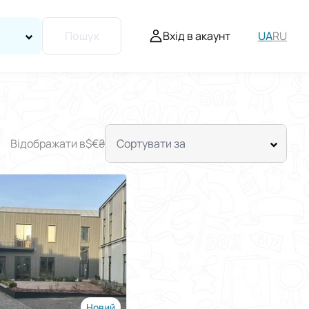
Вхід в акаунт
UA
RU
Пошук
Відображати в
$
€
₴
Сортувати за
Новий