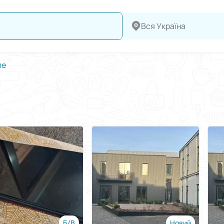
Вся Україна
ле
Б/В
Новий