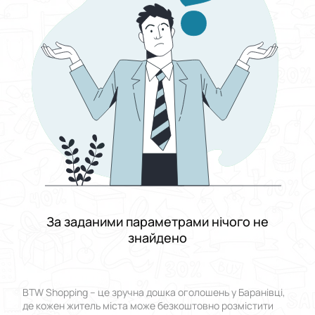
Виберіть групу категорій
Ціна
Від
До
Стан
Застосувати
Скинути все
За заданими параметрами нічого не
знайдено
BTW Shopping – це зручна дошка оголошень у Баранівці,
де кожен житель міста може безкоштовно розмістити