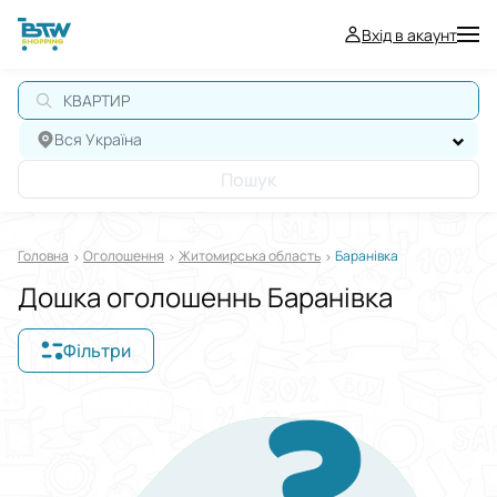
Вхід в акаунт
КВАРТИРА
Вся Україна
Пошук
Головна
Оголошення
Житомирська область
Баранівка
Дошка оголошеннь Баранівка
Фільтри
Відображати в
$
€
₴
Сортувати за