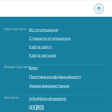
Головна особливість дошки оголошень у Бердичеві
полягає в тому, що розмістити оголошення Бердичів
можна абсолютно безкоштовно. При цьому немає
обмежень за кількістю публікацій, а кожна нова позиція
доступна тисячам користувачів. Зручний інтерфейс
Наші послуги
Всі оголошення
дозволяє швидко знайти потрібну пропозицію, будь то
нові товари чи бу речі, а фільтри та пошук допомагають
Створити оголошення
зекономити час.
Карта сайту
Для новачків передбачений розділ FAQ, де детально
Карта регіонів
описані кроки від реєстрації до моменту, коли ви зможете
подати оголошення у Бердичеві й прикріпити фотографії.
Більше про нас
Все зроблено максимально просто: навіть ті, хто вперше
Блог
зайшов на сайт, розберуться без зайвих питань.
Політика конфіденційності
Умови використання
Основні категорії для розміщення
Контакти
info@btw.shopping
BTW Shopping охоплює всі напрями, які затребувані
серед жителів Бердичева. На дошці доступні такі
категорії: