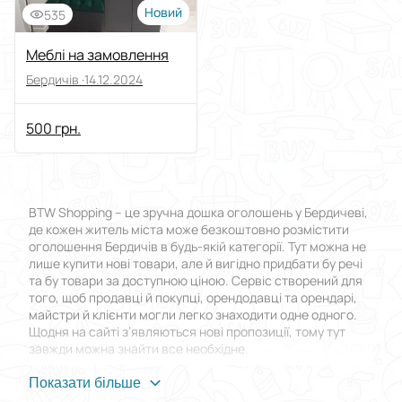
Новий
535
Меблі на замовлення
Бердичів ·
14.12.2024
500 грн.
BTW Shopping – це зручна дошка оголошень у Бердичеві,
де кожен житель міста може безкоштовно розмістити
оголошення Бердичів в будь-якій категорії. Тут можна не
лише купити нові товари, але й вигідно придбати бу речі
та бу товари за доступною ціною. Сервіс створений для
того, щоб продавці й покупці, орендодавці та орендарі,
майстри й клієнти могли легко знаходити одне одного.
Щодня на сайті з’являються нові пропозиції, тому тут
завжди можна знайти все необхідне.
Переваги BTW Shopping
Показати більше