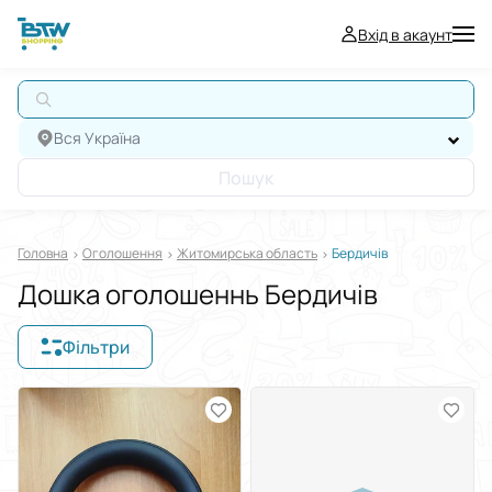
Вхід в акаунт
К
Вся Україна
Пошук
Головна
Оголошення
Житомирська область
Бердичів
Дошка оголошеннь Бердичів
Фільтри
Відображати в
$
€
₴
Сортувати за