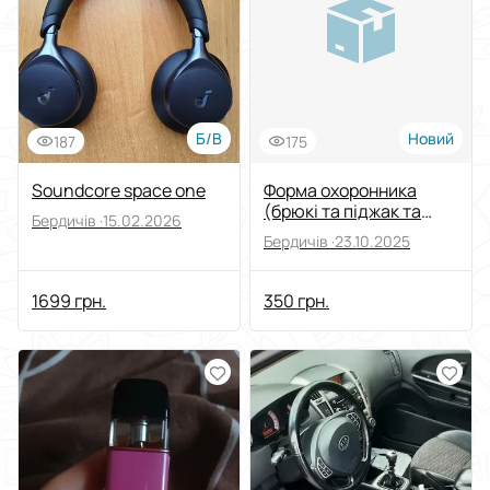
Виберіть групу категорій
Ціна
Від
До
Б/В
Новий
187
175
Стан
Soundcore space one
Форма охоронника
(брюкі та піджак та
Бердичів ·
15.02.2026
наклейки охоронця)
Застосувати
Бердичів ·
23.10.2025
колір чорний
Скинути все
1699 грн.
350 грн.