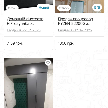
Новий
Б/В
371
435
Домашній кінотеатр
Продам процессор
HiFi саундбар
RYZEN 3 2200G з
сабвуфер VOGELS 8365
кулером.
Бердичів ·
22.04.2025
Бердичів ·
02.04.2025
Німеччина
7159 грн.
1050 грн.