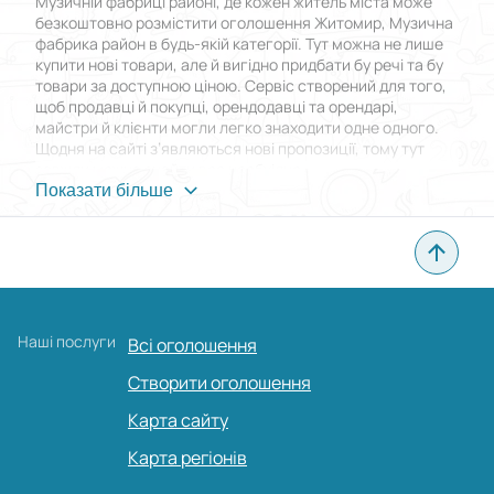
Музичній фабриці районі, де кожен житель міста може
безкоштовно розмістити оголошення Житомир, Музична
фабрика район в будь-якій категорії. Тут можна не лише
купити нові товари, але й вигідно придбати бу речі та бу
товари за доступною ціною. Сервіс створений для того,
щоб продавці й покупці, орендодавці та орендарі,
майстри й клієнти могли легко знаходити одне одного.
Щодня на сайті з’являються нові пропозиції, тому тут
завжди можна знайти все необхідне.
Показати більше
Переваги BTW Shopping
Головна особливість дошки оголошень у Житомирі,
Музичній фабриці районі полягає в тому, що розмістити
оголошення Житомир, Музична фабрика район можна
абсолютно безкоштовно. При цьому немає обмежень за
Наші послуги
Всі оголошення
кількістю публікацій, а кожна нова позиція доступна
тисячам користувачів. Зручний інтерфейс дозволяє
Створити оголошення
швидко знайти потрібну пропозицію, будь то нові товари
чи бу речі, а фільтри та пошук допомагають зекономити
Карта сайту
час.
Карта регіонів
Для новачків передбачений розділ FAQ, де детально