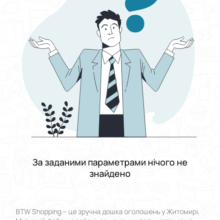
Виберіть групу категорій
Ціна
Від
До
Стан
Застосувати
Скинути все
За заданими параметрами нічого не
знайдено
BTW Shopping – це зручна дошка оголошень у Житомирі,