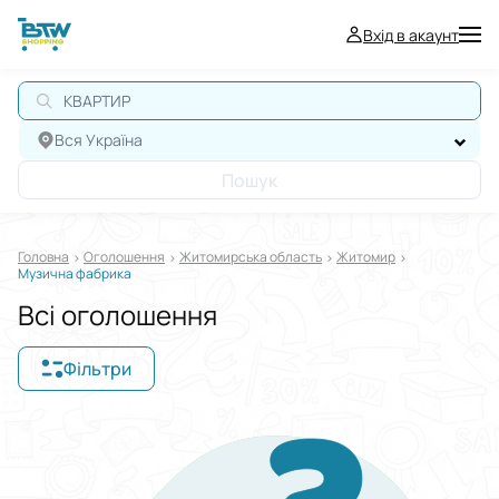
Вхід в акаунт
КВАРТИРА
Вся Україна
Пошук
Головна
Оголошення
Житомирська область
Житомир
Музична фабрика
Всі оголошення
Фільтри
Відображати в
$
€
₴
Сортувати за